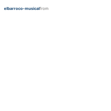
elbarroco-musical
from