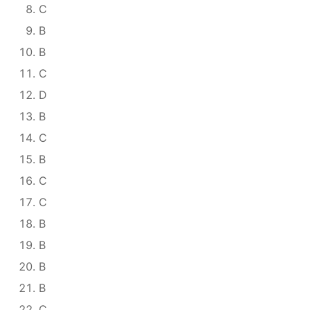
C
B
B
C
D
B
C
B
C
C
B
B
B
B
C