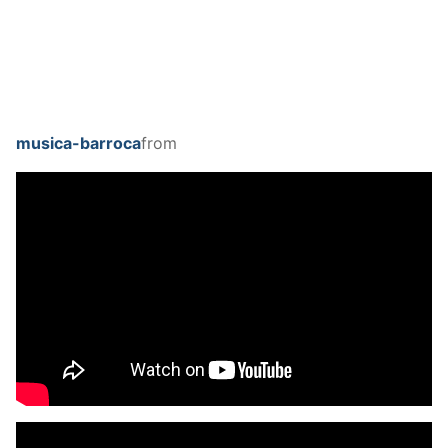
musica-barroca
from