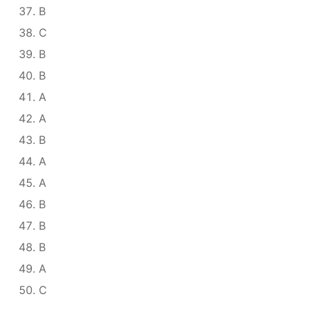
B
C
B
B
A
A
B
A
A
B
B
B
A
C