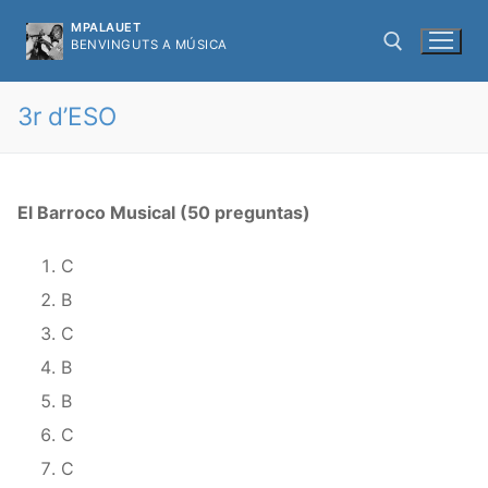
Ir
MPALAUET
al
BENVINGUTS A MÚSICA
contenido
3r d’ESO
Buscar:
El Barroco Musical (50 preguntas)
C
B
C
B
B
C
C