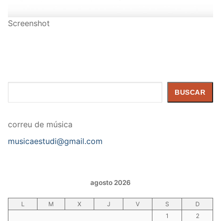
Screenshot
Buscar
BUSCAR
correu de música
musicaestudi@gmail.com
agosto 2026
L
M
X
J
V
S
D
1
2