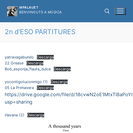
Ir
MPALAUET
al
BENVINGUTS A MÚSICA
contenido
2n d’ESO PARTITURES
Buscar:
yatravagabundo
Descarga
22 Grease
Descarga
Bob_esponja_flauta_dulce
Descarga
yocontigotuconmigo (1)
Descarga
05 La Primavera
Descarga
https://drive.google.com/file/d/18cvwN2oE1MtxTI8aPoYl
usp=sharing
Havana (2)
Descarga